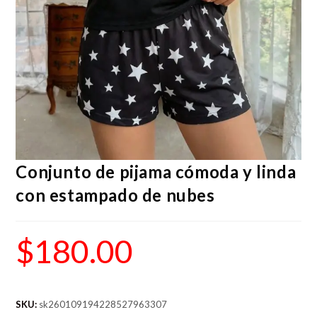
Conjunto de pijama cómoda y linda
con estampado de nubes
$
180.00
SKU:
sk260109194228527963307