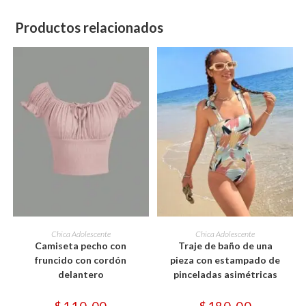
y
linda
Productos relacionados
con
estampado
de
nubes
cantidad
Este
Este
producto
producto
SELECCIONAR OPCIONES
SELECCIONAR OPCIONES
Chica Adolescente
Chica Adolescente
tiene
tiene
Camiseta pecho con
Traje de baño de una
múltiples
múltiples
variantes.
variantes.
fruncido con cordón
pieza con estampado de
Las
Las
delantero
pinceladas asimétricas
opciones
opciones
se
se
pueden
pueden