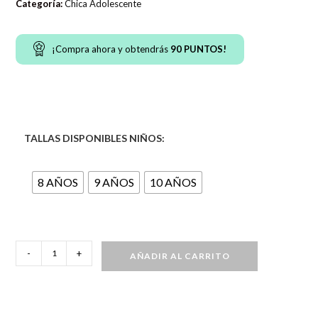
Categoría:
Chica Adolescente
¡Compra ahora y obtendrás
90
PUNTOS!
TALLAS DISPONIBLES NIÑOS:
8 AÑOS
9 AÑOS
10 AÑOS
Conjunto
-
+
AÑADIR AL CARRITO
de
pijama
cómoda