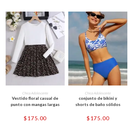
en
en
la
la
página
página
de
de
producto
producto
Este
Este
producto
producto
SELECCIONAR OPCIONES
SELECCIONAR OPCIONES
Chica Adolescente
Chica Adolescente
tiene
tiene
Vestido floral casual de
conjunto de bikini y
múltiples
múltiples
variantes.
variantes.
punto con mangas largas
shorts de baño sólidos
Las
Las
opciones
opciones
se
se
$
175.00
$
175.00
pueden
pueden
elegir
elegir
en
en
la
la