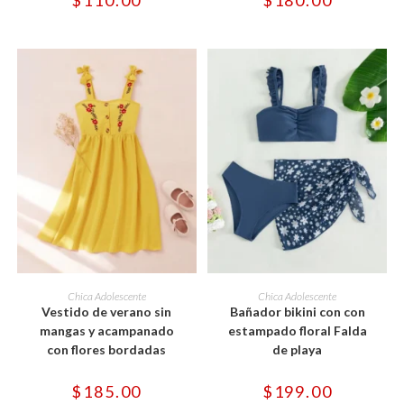
$
110.00
$
180.00
elegir
elegir
en
en
la
la
página
página
de
de
producto
producto
Este
Este
producto
producto
SELECCIONAR OPCIONES
SELECCIONAR OPCIONES
Chica Adolescente
Chica Adolescente
tiene
tiene
Vestido de verano sin
Bañador bikini con con
múltiples
múltiples
variantes.
variantes.
mangas y acampanado
estampado floral Falda
Las
Las
con flores bordadas
de playa
opciones
opciones
se
se
pueden
pueden
$
185.00
$
199.00
elegir
elegir