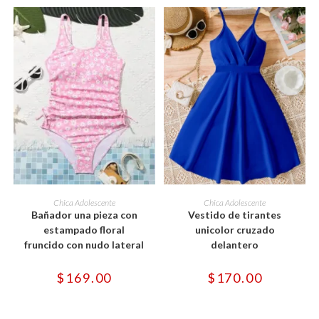
producto
producto
Este
Este
producto
producto
SELECCIONAR OPCIONES
SELECCIONAR OPCIONES
Chica Adolescente
Chica Adolescente
tiene
tiene
Bañador una pieza con
Vestido de tirantes
múltiples
múltiples
variantes.
variantes.
estampado floral
unicolor cruzado
Las
Las
fruncido con nudo lateral
delantero
opciones
opciones
se
se
pueden
pueden
$
169.00
$
170.00
elegir
elegir
en
en
la
la
página
página
de
de