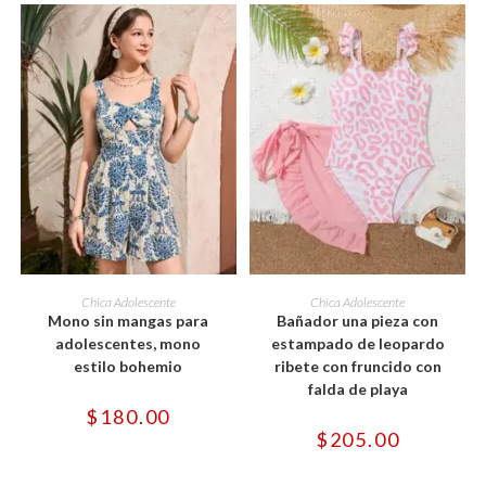
página
página
de
de
producto
producto
Este
Este
producto
producto
SELECCIONAR OPCIONES
SELECCIONAR OPCIONES
Chica Adolescente
Chica Adolescente
tiene
tiene
Mono sin mangas para
Bañador una pieza con
múltiples
múltiples
variantes.
variantes.
adolescentes, mono
estampado de leopardo
Las
Las
estilo bohemio
ribete con fruncido con
opciones
opciones
se
se
falda de playa
pueden
pueden
$
180.00
elegir
elegir
en
en
$
205.00
la
la
página
página
de
de