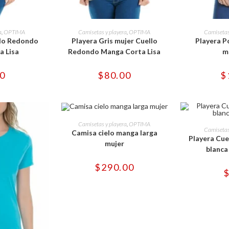
e
Este
ducto
producto
OPCIONES
SELECCIONAR OPCIONES
SELECCI
a
,
OPTIMA
Camisetas y playera
,
OPTIMA
Camisetas
ne
tiene
llo Redondo
Playera Gris mujer Cuello
Playera P
tiples
múltiples
iantes.
variantes.
 Lisa
Redondo Manga Corta Lisa
m
Las
iones
opciones
se
00
$
80.00
$
eden
pueden
gir
elegir
en
la
ina
página
Este
de
producto
SELECCIONAR OPCIONES
ducto
producto
Camisetas y playera
,
OPTIMA
SELECCI
tiene
Camisetas
Camisa cielo manga larga
múltiples
Playera Cu
variantes.
mujer
blanca
Las
opciones
se
$
290.00
pueden
elegir
en
la
página
de
producto