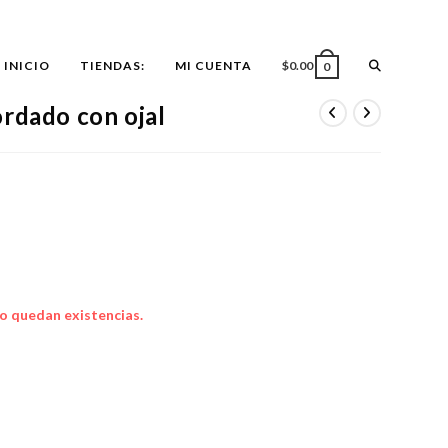
ALTERNAR
INICIO
TIENDAS:
MI CUENTA
$
0.00
0
rdado con ojal
BÚSQUEDA
DE
LA
o quedan existencias.
WEB