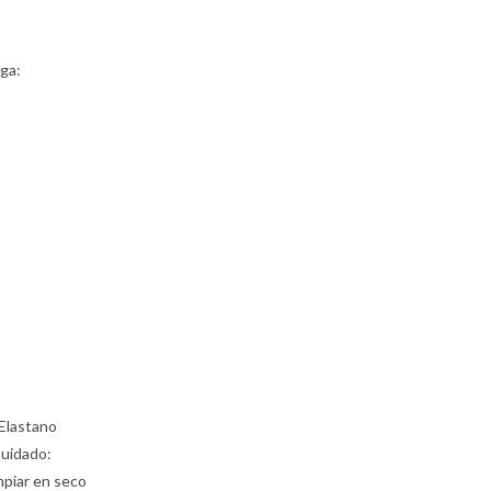
ga:
Elastano
Cuidado:
mpiar en seco