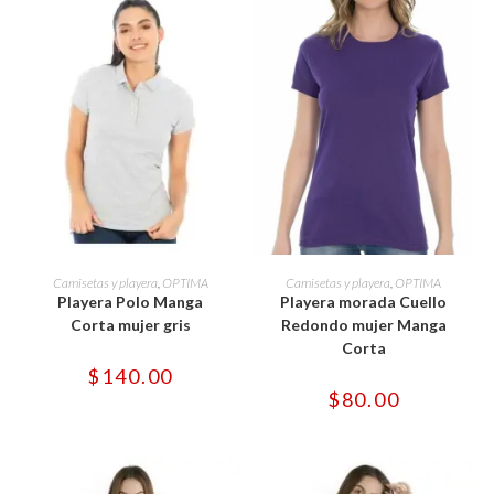
Este
Este
producto
producto
SELECCIONAR OPCIONES
SELECCIONAR OPCIONES
Camisetas y playera
,
OPTIMA
Camisetas y playera
,
OPTIMA
tiene
tiene
Playera Polo Manga
Playera morada Cuello
múltiples
múltiples
variantes.
variantes.
Corta mujer gris
Redondo mujer Manga
Las
Las
Corta
opciones
opciones
se
se
$
140.00
pueden
pueden
$
80.00
elegir
elegir
en
en
la
la
página
página
de
de
producto
producto