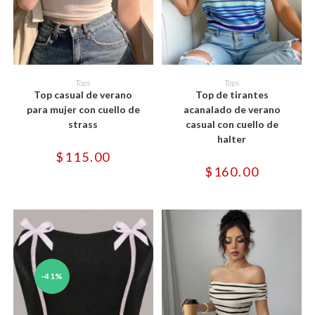
Este
Este
producto
producto
SELECCIONAR OPCIONES
SELECCIONAR OPCIONES
Tops
Tops
tiene
tiene
Top casual de verano
Top de tirantes
múltiples
múltiples
variantes.
variantes.
para mujer con cuello de
acanalado de verano
Las
Las
strass
casual con cuello de
opciones
opciones
se
se
halter
pueden
pueden
$
115.00
elegir
elegir
en
en
$
160.00
la
la
página
página
de
de
producto
producto
-41%