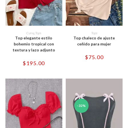
Este
Este
producto
producto
SELECCIONAR OPCIONES
SELECCIONAR OPCIONES
Curvy
,
Tops
Tops
tiene
tiene
Top elegante estilo
Top chaleco de ajuste
múltiples
múltiples
variantes.
variantes.
bohemio tropical con
ceñido para mujer
Las
Las
textura y lazo adjunto
opciones
opciones
se
se
$
75.00
pueden
pueden
$
195.00
elegir
elegir
en
en
la
la
página
página
de
de
producto
producto
-32%