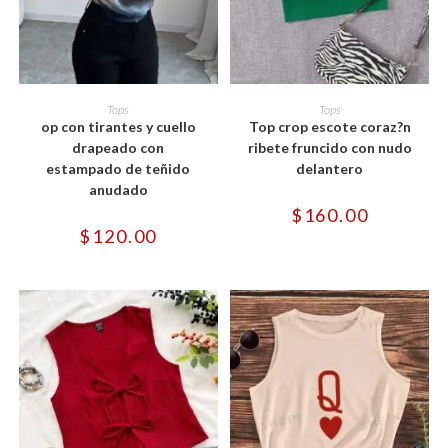
Este
Este
producto
producto
SELECCIONAR OPCIONES
SELECCIONAR OPCIONES
Tops
Tops
tiene
tiene
op con tirantes y cuello
Top crop escote coraz?n
múltiples
múltiples
variantes.
variantes.
drapeado con
ribete fruncido con nudo
Las
Las
estampado de teñido
delantero
opciones
opciones
se
se
anudado
pueden
pueden
$
160.00
elegir
elegir
en
en
$
120.00
la
la
página
página
de
de
producto
producto