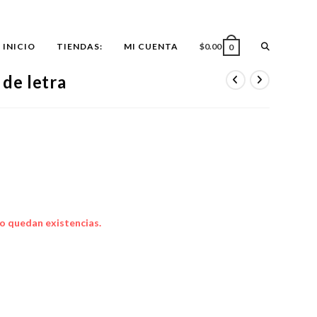
ALTERNAR
INICIO
TIENDAS:
MI CUENTA
$
0.00
0
de letra
BÚSQUEDA
DE
LA
o quedan existencias.
WEB