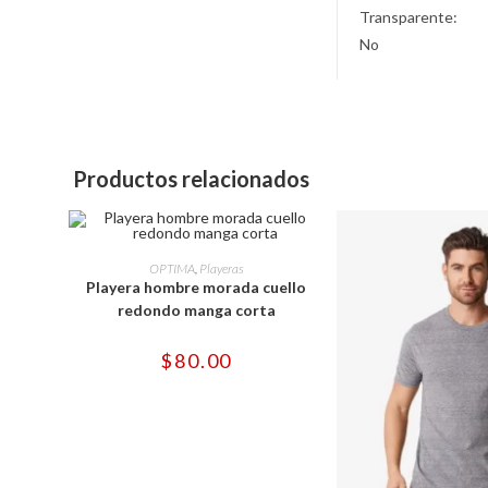
Transparente:
No
Productos relacionados
Este
producto
SELECCIONAR OPCIONES
OPTIMA
,
Playeras
tiene
Playera hombre morada cuello
múltiples
variantes.
redondo manga corta
Las
opciones
se
$
80.00
pueden
elegir
en
la
página
de
producto