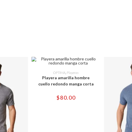
Este
producto
SELECCIONAR OPCIONES
OPTIMA
,
Playeras
tiene
Playera amarilla hombre
múltiples
variantes.
cuello redondo manga corta
Las
opciones
se
$
80.00
pueden
elegir
en
la
página
de
producto