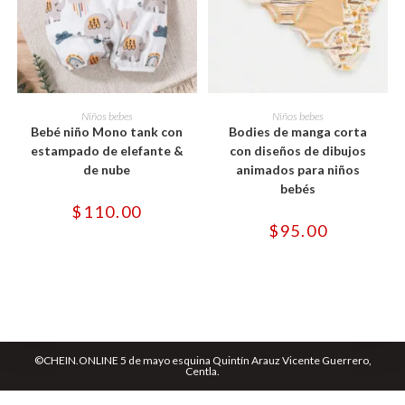
Este
Este
producto
producto
SELECCIONAR OPCIONES
SELECCIONAR OPCIONES
Niños bebes
Niños bebes
tiene
tiene
Bebé niño Mono tank con
Bodies de manga corta
múltiples
múltiples
variantes.
variantes.
estampado de elefante &
con diseños de dibujos
Las
Las
de nube
animados para niños
opciones
opciones
se
se
bebés
pueden
pueden
$
110.00
elegir
elegir
en
en
$
95.00
la
la
página
página
de
de
producto
producto
©CHEIN.ONLINE 5 de mayo esquina Quintín Arauz Vicente Guerrero,
Centla.