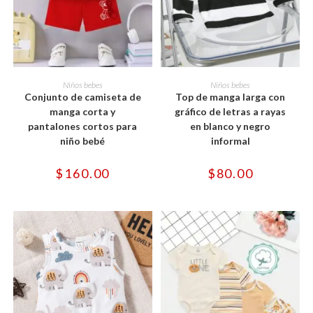
Este
Este
producto
producto
SELECCIONAR OPCIONES
SELECCIONAR OPCIONES
Niños bebes
Niños bebes
tiene
tiene
Conjunto de camiseta de
Top de manga larga con
múltiples
múltiples
variantes.
variantes.
manga corta y
gráfico de letras a rayas
Las
Las
pantalones cortos para
en blanco y negro
opciones
opciones
se
se
niño bebé
informal
pueden
pueden
elegir
elegir
en
en
$
160.00
$
80.00
la
la
página
página
de
de
producto
producto