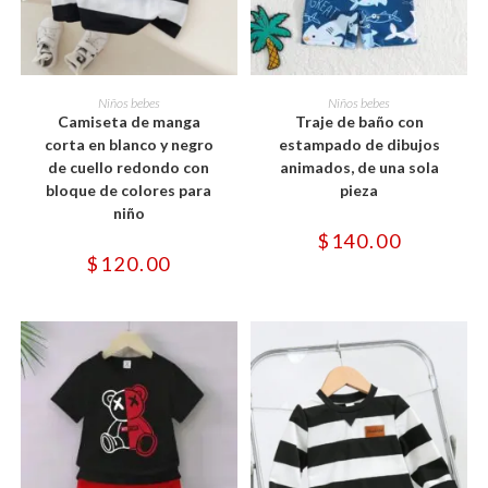
Este
Este
producto
producto
SELECCIONAR OPCIONES
SELECCIONAR OPCIONES
Niños bebes
Niños bebes
tiene
tiene
Camiseta de manga
Traje de baño con
múltiples
múltiples
variantes.
variantes.
corta en blanco y negro
estampado de dibujos
Las
Las
de cuello redondo con
animados, de una sola
opciones
opciones
se
se
bloque de colores para
pieza
pueden
pueden
niño
elegir
elegir
en
en
$
140.00
la
la
$
120.00
página
página
de
de
producto
producto