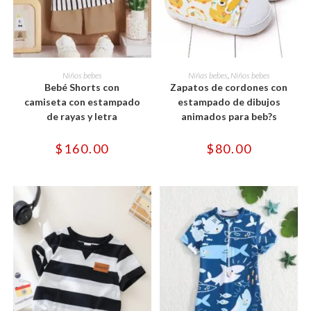
Este
Este
producto
producto
SELECCIONAR OPCIONES
SELECCIONAR OPCIONES
Niños bebes
Niñas bebes
,
Niños bebes
tiene
tiene
Bebé Shorts con
Zapatos de cordones con
múltiples
múltiples
variantes.
variantes.
camiseta con estampado
estampado de dibujos
Las
Las
de rayas y letra
animados para beb?s
opciones
opciones
se
se
pueden
pueden
$
160.00
$
80.00
elegir
elegir
en
en
la
la
página
página
de
de
producto
producto