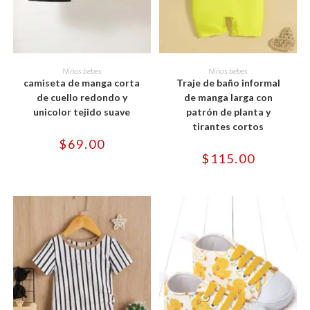
Este
Este
producto
producto
SELECCIONAR OPCIONES
SELECCIONAR OPCIONES
Niños bebes
Niños bebes
tiene
tiene
camiseta de manga corta
Traje de baño informal
múltiples
múltiples
variantes.
variantes.
de cuello redondo y
de manga larga con
Las
Las
unicolor tejido suave
patrón de planta y
opciones
opciones
se
se
tirantes cortos
pueden
pueden
$
69.00
elegir
elegir
en
en
$
115.00
la
la
página
página
de
de
producto
producto