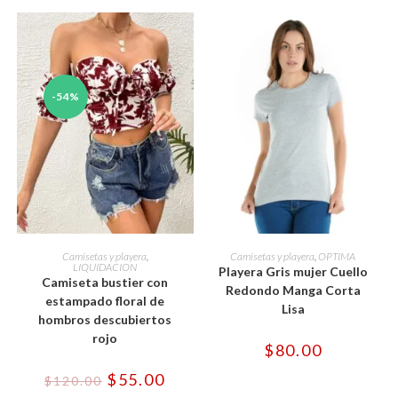
-54%
Este
Este
producto
producto
SELECCIONAR OPCIONES
SELECCIONAR OPCIONES
Camisetas y playera
,
Camisetas y playera
,
OPTIMA
tiene
tiene
LIQUIDACION
Playera Gris mujer Cuello
múltiples
múltiples
Camiseta bustier con
variantes.
variantes.
Redondo Manga Corta
estampado floral de
Las
Las
Lisa
opciones
opciones
hombros descubiertos
se
se
rojo
pueden
pueden
$
80.00
elegir
elegir
en
en
la
la
El
El
$
55.00
$
120.00
página
página
precio
precio