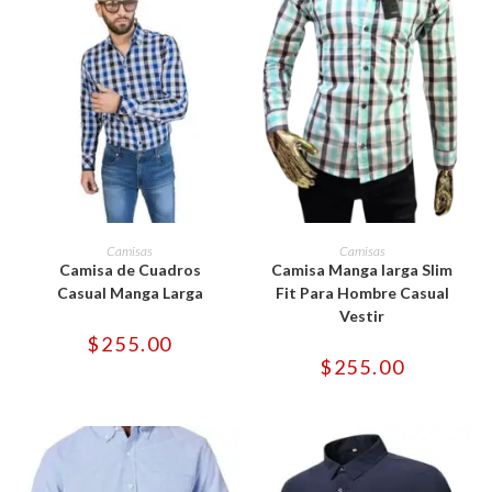
Este
Este
producto
producto
SELECCIONAR OPCIONES
SELECCIONAR OPCIONES
Camisas
Camisas
tiene
tiene
Camisa de Cuadros
Camisa Manga larga Slim
múltiples
múltiples
variantes.
variantes.
Casual Manga Larga
Fit Para Hombre Casual
Las
Las
Vestir
opciones
opciones
se
se
$
255.00
pueden
pueden
$
255.00
elegir
elegir
en
en
la
la
página
página
de
de
producto
producto