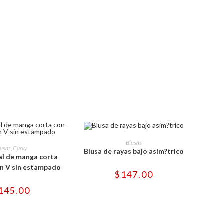
Este
Este
producto
SELECCIONAR OPCIONES
Blusas
producto
ONAR OPCIONES
tiene
lusas
,
Curvy
Blusa de rayas bajo asim?trico
tiene
múltiples
al de manga corta
múltiples
variantes.
variantes.
en V sin estampado
Las
$
147.00
Las
opciones
opciones
se
se
pueden
145.00
pueden
elegir
elegir
en
en
la
la
página
página
de