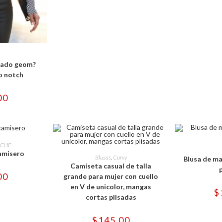
de
producto
e
ducto
OPCIONES
ne
pado geom?
tiples
iantes.
lo notch
iones
00
eden
gir
ina
e
ducto
OPCIONES
ducto
ICHE
Este
SELECCI
ne
camisero
producto
SELECCIONAR OPCIONES
tiples
Blusas
,
Curvy
Blusa de ma
tiene
iantes.
Camiseta casual de talla
múltiples
00
variantes.
grande para mujer con cuello
iones
Las
en V de unicolor, mangas
opciones
eden
$
se
cortas plisadas
gir
pueden
elegir
en
ina
$
145.00