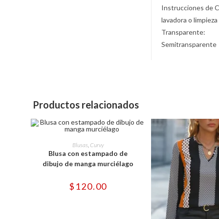
Instrucciones de 
lavadora o limpieza
Transparente:
Semitransparente
Productos relacionados
Este
producto
SELECCIONAR OPCIONES
Blusas
,
Curvy
tiene
Blusa con estampado de
múltiples
variantes.
dibujo de manga murciélago
Las
opciones
se
$
120.00
pueden
elegir
en
la
página