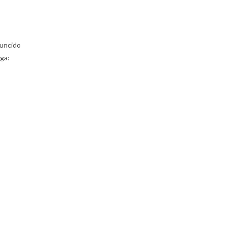
runcido
ga: