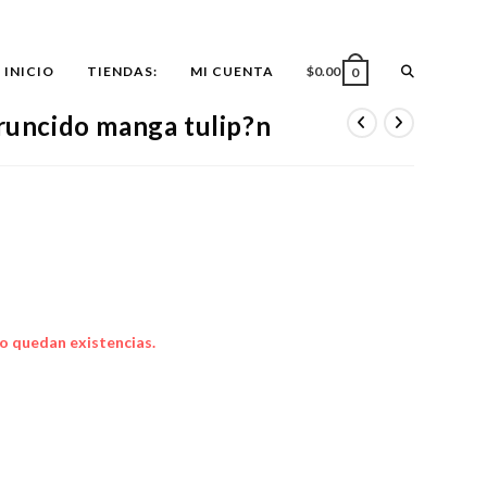
ALTERNAR
INICIO
TIENDAS:
MI CUENTA
$
0.00
0
fruncido manga tulip?n
BÚSQUEDA
DE
LA
o quedan existencias.
WEB