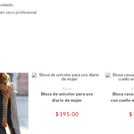
Cuidado:
 en seco profesional
Este
producto
SELECCIONAR OPCIONES
SELECCI
Blusas
B
tiene
Blusa de unicolor para uso
Blusa casu
múltiples
variantes.
diario de mujer
con cuello 
Las
opciones
se
$
195.00
$
pueden
elegir
en
la
página