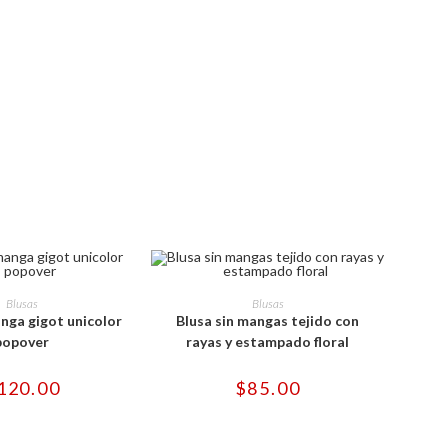
de
producto
producto
Este
Este
producto
producto
ONAR OPCIONES
SELECCIONAR OPCIONES
Blusas
Blusas
tiene
tiene
nga gigot unicolor
Blusa sin mangas tejido con
múltiples
múltiples
variantes.
variantes.
popover
rayas y estampado floral
Las
Las
opciones
opciones
se
se
120.00
$
85.00
pueden
pueden
elegir
elegir
en
en
la
la