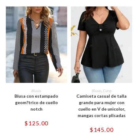
de
de
producto
producto
Este
Este
producto
producto
SELECCIONAR OPCIONES
SELECCIONAR OPCIONES
Blusas
Blusas
,
Curvy
tiene
tiene
Blusa con estampado
Camiseta casual de talla
múltiples
múltiples
variantes.
variantes.
geom?trico de cuello
grande para mujer con
Las
Las
notch
cuello en V de unicolor,
opciones
opciones
se
se
mangas cortas plisadas
pueden
pueden
$
125.00
elegir
elegir
en
en
$
145.00
la
la
página
página