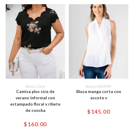
Este
Este
producto
producto
SELECCIONAR OPCIONES
SELECCIONAR OPCIONES
Blusas
,
Curvy
Blusas
,
SANTORY
tiene
tiene
Camisa plus size de
Blusa manga corta con
múltiples
múltiples
variantes.
variantes.
verano informal con
escote v
Las
Las
estampado floral y ribete
opciones
opciones
se
se
de concha
$
145.00
pueden
pueden
elegir
elegir
en
en
$
160.00
la
la
página
página