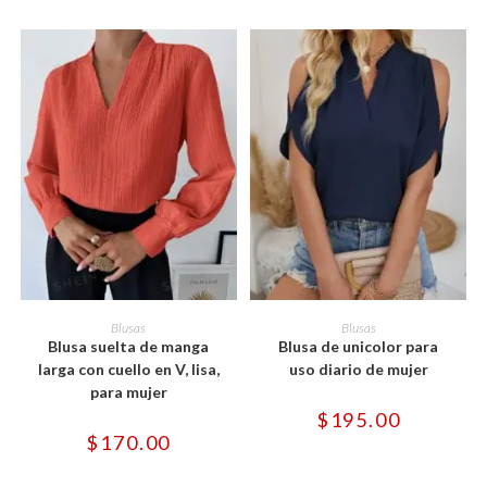
de
de
producto
producto
Este
Este
producto
producto
SELECCIONAR OPCIONES
SELECCIONAR OPCIONES
Blusas
Blusas
tiene
tiene
Blusa suelta de manga
Blusa de unicolor para
múltiples
múltiples
variantes.
variantes.
larga con cuello en V, lisa,
uso diario de mujer
Las
Las
para mujer
opciones
opciones
se
se
$
195.00
pueden
pueden
$
170.00
elegir
elegir
en
en
la
la