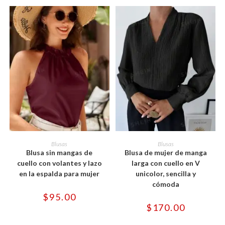
página
página
de
de
producto
producto
Este
Este
producto
producto
SELECCIONAR OPCIONES
SELECCIONAR OPCIONES
Blusas
Blusas
tiene
tiene
Blusa sin mangas de
Blusa de mujer de manga
múltiples
múltiples
variantes.
variantes.
cuello con volantes y lazo
larga con cuello en V
Las
Las
en la espalda para mujer
unicolor, sencilla y
opciones
opciones
se
se
cómoda
pueden
pueden
$
95.00
elegir
elegir
en
en
$
170.00
la
la
página
página