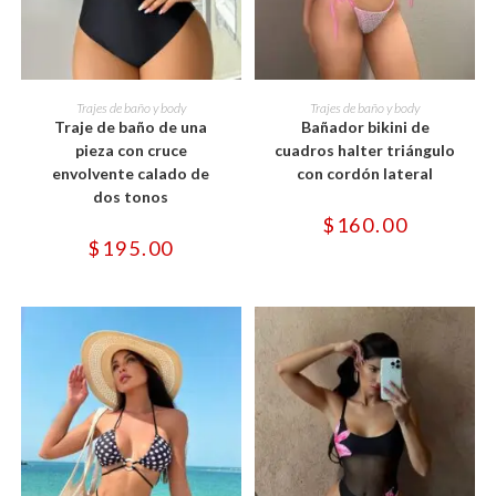
Este
Este
producto
producto
SELECCIONAR OPCIONES
SELECCIONAR OPCIONES
Trajes de baño y body
Trajes de baño y body
tiene
tiene
Traje de baño de una
Bañador bikini de
múltiples
múltiples
variantes.
variantes.
pieza con cruce
cuadros halter triángulo
Las
Las
envolvente calado de
con cordón lateral
opciones
opciones
se
se
dos tonos
pueden
pueden
$
160.00
elegir
elegir
en
en
$
195.00
la
la
página
página
de
de
producto
producto