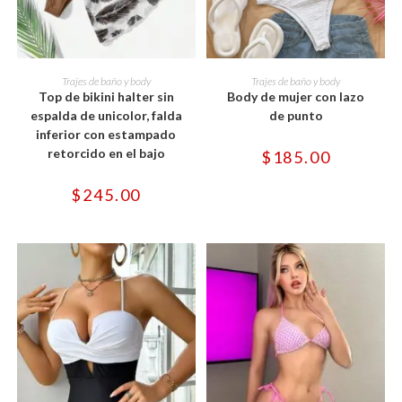
Este
Este
producto
producto
SELECCIONAR OPCIONES
SELECCIONAR OPCIONES
Trajes de baño y body
Trajes de baño y body
tiene
tiene
Top de bikini halter sin
Body de mujer con lazo
múltiples
múltiples
variantes.
variantes.
espalda de unicolor, falda
de punto
Las
Las
inferior con estampado
opciones
opciones
se
se
retorcido en el bajo
$
185.00
pueden
pueden
elegir
elegir
en
en
$
245.00
la
la
página
página
de
de
producto
producto