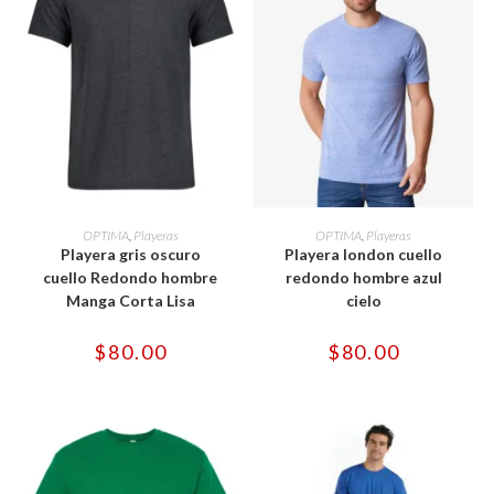
Este
Este
producto
producto
SELECCIONAR OPCIONES
SELECCIONAR OPCIONES
OPTIMA
,
Playeras
OPTIMA
,
Playeras
tiene
tiene
Playera gris oscuro
Playera london cuello
múltiples
múltiples
variantes.
variantes.
cuello Redondo hombre
redondo hombre azul
Las
Las
Manga Corta Lisa
cielo
opciones
opciones
se
se
pueden
pueden
$
80.00
$
80.00
elegir
elegir
en
en
la
la
página
página
de
de
producto
producto