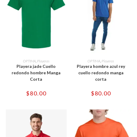
Este
Este
producto
producto
SELECCIONAR OPCIONES
SELECCIONAR OPCIONES
OPTIMA
,
Playeras
OPTIMA
,
Playeras
tiene
tiene
Playera jade Cuello
Playera hombre azul rey
múltiples
múltiples
variantes.
variantes.
redondo hombre Manga
cuello redondo manga
Las
Las
Corta
corta
opciones
opciones
se
se
pueden
pueden
$
80.00
$
80.00
elegir
elegir
en
en
la
la
página
página
de
de
producto
producto