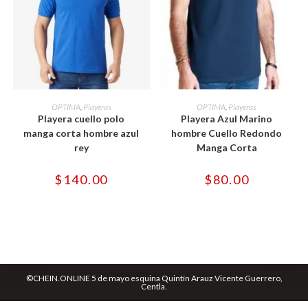
Este
Este
producto
producto
SELECCIONAR OPCIONES
SELECCIONAR OPCIONES
OPTIMA
,
Playeras
OPTIMA
,
Playeras
tiene
tiene
Playera cuello polo
Playera Azul Marino
múltiples
múltiples
variantes.
variantes.
manga corta hombre azul
hombre Cuello Redondo
Las
Las
rey
Manga Corta
opciones
opciones
se
se
pueden
pueden
$
140.00
$
80.00
elegir
elegir
en
en
la
la
página
página
de
de
producto
producto
©CHEIN.ONLINE 5 de mayo esquina Quintín Arauz Vicente Guerrero,
Centla.