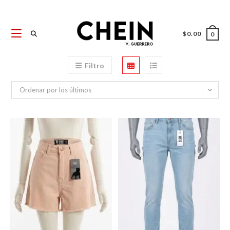
Ir
al
contenido
$
0.00
0
Filtro
Ordenar por los últimos