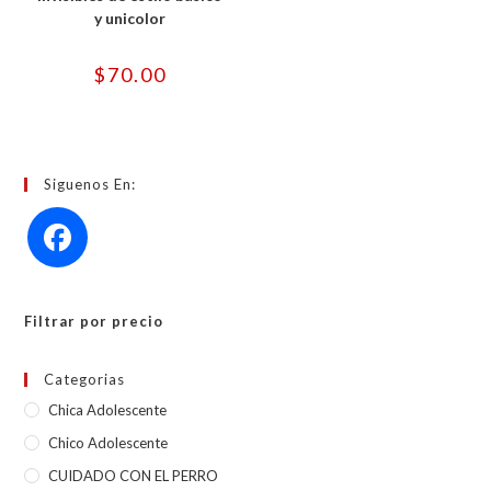
opciones
se
y unicolor
pueden
elegir
en
$
70.00
la
página
de
producto
Siguenos En:
Filtrar por precio
Categorias
Chica Adolescente
Chico Adolescente
CUIDADO CON EL PERRO