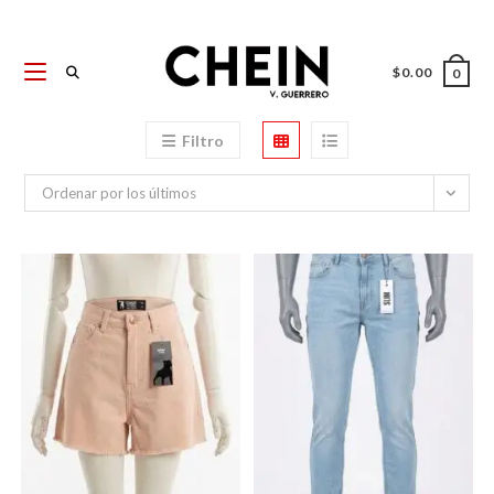
Ir
al
contenido
$
0.00
0
Filtro
Ordenar por los últimos