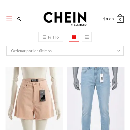
Ir
al
contenido
$
0.00
0
Filtro
Ordenar por los últimos