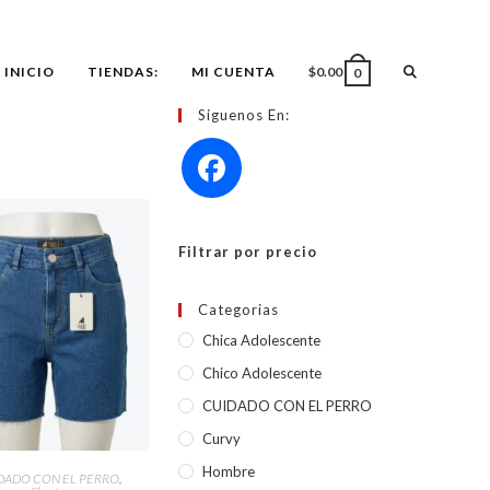
ALTERNAR
INICIO
TIENDAS:
MI CUENTA
$
0.00
0
Siguenos En:
BÚSQUEDA
DE
Filtrar por precio
LA
Categorias
Chica Adolescente
WEB
Chico Adolescente
CUIDADO CON EL PERRO
Curvy
Este
producto
Hombre
CCIONAR OPCIONES
DADO CON EL PERRO
,
tiene