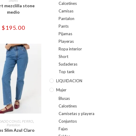
Shorts
múltiples
Calcetines
rt mezclilla stone
variantes.
Camisas
medio
Las
opciones
Pantalon
se
pueden
Pants
$
195.00
elegir
en
Pijamas
la
Playeras
página
de
Ropa interior
producto
Short
Sudaderas
Top tank
LIQUIDACION
Mujer
Blusas
Calcetines
Camisetas y playera
Este
producto
CCIONAR OPCIONES
Conjuntos
DADO CON EL PERRO
,
tiene
Pantalon
múltiples
Fajas
ns Slim Azul Claro
variantes.