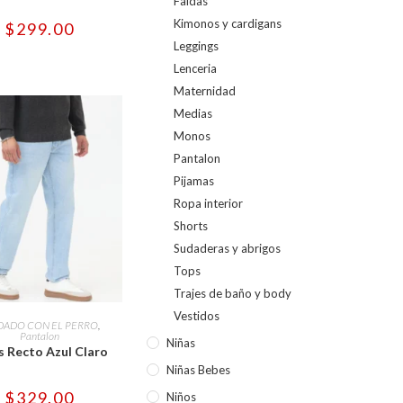
Las
Faldas
opciones
Kimonos y cardigans
$
299.00
se
pueden
Leggings
elegir
en
Lenceria
la
página
Maternidad
de
Medias
producto
Monos
Pantalon
Pijamas
Ropa interior
Shorts
Sudaderas y abrigos
Tops
Trajes de baño y body
Este
Vestidos
producto
CCIONAR OPCIONES
DADO CON EL PERRO
,
tiene
Pantalon
Niñas
múltiples
s Recto Azul Claro
variantes.
Las
Niñas Bebes
opciones
$
329.00
se
Niños