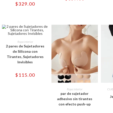
pueden
pueden
$
329.00
elegir
elegir
en
en
la
la
página
página
de
de
producto
producto
Este
producto
SELECCIONAR OPCIONES
Ropa interior
tiene
2 pares de Sujetadores
múltiples
variantes.
de Silicona con
Las
Tirantes, Sujetadores
opciones
se
Invisibles
pueden
elegir
en
$
115.00
la
página
de
Este
producto
producto
SELECCIONAR OPCIONES
SELE
Ropa interior
CUI
tiene
par de sujetador
múltiples
J
variantes.
adhesivo sin tirantes
Las
con efecto push-up
opciones
se
pueden