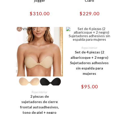
jogger
Las
Claro
Las
opciones
opciones
se
se
pueden
pueden
$
310.00
$
229.00
elegir
elegir
en
en
la
la
página
página
de
de
producto
producto
Este
producto
SELECCIONAR OPCIONES
Ropa interior
tiene
Set de 4 piezas (2
múltiples
variantes.
albaricoque + 2 negro)
Las
Sujetadores adhesivos
opciones
se
sin espalda para
pueden
mujeres
elegir
en
la
página
$
95.00
Este
de
producto
SELECCIONAR OPCIONES
Ropa interior
producto
tiene
2 piezas de
múltiples
variantes.
sujetadores de cierre
Las
frontal autoadhesivos,
opciones
se
tono de piel + negro