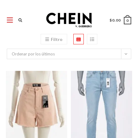
Ir
al
contenido
$
0.00
0
Filtro
Ordenar por los últimos