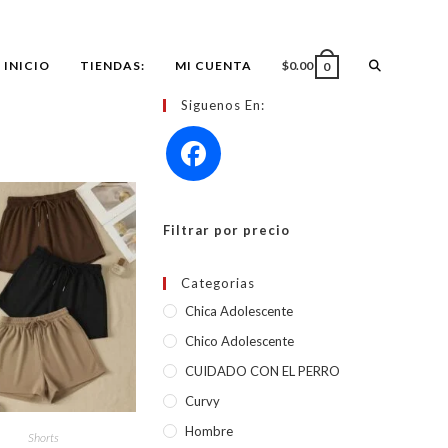
ALTERNAR
INICIO
TIENDAS:
MI CUENTA
$
0.00
0
Siguenos En:
BÚSQUEDA
DE
Filtrar por precio
LA
Categorias
Chica Adolescente
WEB
Chico Adolescente
CUIDADO CON EL PERRO
Curvy
Este
producto
Hombre
CCIONAR OPCIONES
Shorts
tiene