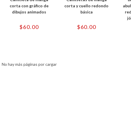
múltiples
múltiples
variantes.
variantes.
corta con gráfico de
corta y cuello redondo
abul
Las
Las
dibujos animados
básica
re
opciones
opciones
se
se
j
pueden
pueden
elegir
elegir
$
60.00
$
60.00
en
en
la
la
página
página
de
de
producto
producto
No hay más páginas por cargar