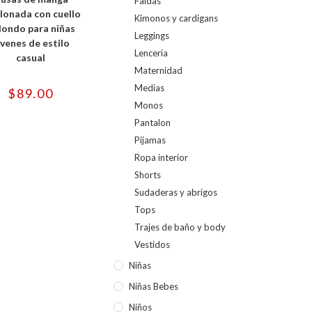
Faldas
múltiples
variantes.
lonada con cuello
Kimonos y cardigans
Las
dondo para niñas
opciones
Leggings
se
óvenes de estilo
pueden
Lenceria
casual
elegir
en
Maternidad
la
Medias
página
$
89.00
de
Monos
producto
Pantalon
Pijamas
Ropa interior
Shorts
Sudaderas y abrigos
Tops
Trajes de baño y body
Vestidos
Niñas
Niñas Bebes
Niños