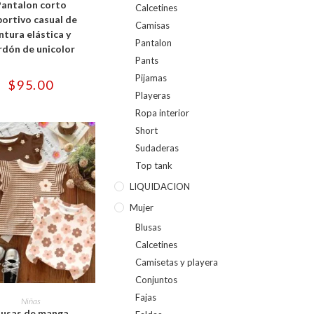
Pantalon corto
múltiples
Calcetines
variantes.
ortivo casual de
Camisas
Las
ntura elástica y
opciones
Pantalon
se
rdón de unicolor
pueden
Pants
elegir
en
Pijamas
$
95.00
la
Playeras
página
de
Ropa interior
producto
Short
Sudaderas
Top tank
LIQUIDACION
Mujer
Blusas
Calcetines
Camisetas y playera
Conjuntos
Este
producto
CCIONAR OPCIONES
Fajas
Niñas
tiene
lusas de manga