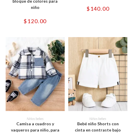
se
se
bloque de colores para
pueden
pueden
niño
$
140.00
elegir
elegir
en
en
la
la
$
120.00
página
página
de
de
producto
producto
Este
Este
producto
producto
SELECCIONAR OPCIONES
SELECCIONAR OPCIONES
Niños bebes
Niños bebes
tiene
tiene
Camisa a cuadros y
Bebé niño Shorts con
múltiples
múltiples
variantes.
variantes.
vaqueros para niño, para
cinta en contraste bajo