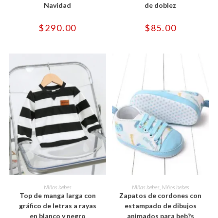
Las
Las
Navidad
de doblez
opciones
opciones
se
se
pueden
pueden
$
290.00
$
85.00
elegir
elegir
en
en
la
la
página
página
de
de
producto
producto
Este
Este
producto
producto
SELECCIONAR OPCIONES
SELECCIONAR OPCIONES
Niños bebes
Niñas bebes
,
Niños bebes
tiene
tiene
Top de manga larga con
Zapatos de cordones con
múltiples
múltiples
variantes.
variantes.
gráfico de letras a rayas
estampado de dibujos
Las
Las
en blanco y negro
animados para beb?s