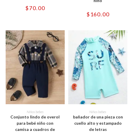
niño
opciones
opciones
se
se
$
70.00
pueden
pueden
$
160.00
elegir
elegir
en
en
la
la
página
página
de
de
producto
producto
Este
Este
producto
producto
SELECCIONAR OPCIONES
SELECCIONAR OPCIONES
Niños bebes
Niños bebes
tiene
tiene
Conjunto lindo de overol
bañador de una pieza con
múltiples
múltiples
variantes.
variantes.
para bebé niño con
cuello alto y estampado
Las
Las
camisa a cuadros de
de letras
opciones
opciones