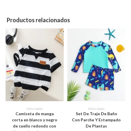
Productos relacionados
Este
Este
producto
producto
SELECCIONAR OPCIONES
SELECCIONAR OPCIONES
Niños bebes
Niños bebes
tiene
tiene
Camiseta de manga
Set De Traje De Baño
múltiples
múltiples
variantes.
variantes.
corta en blanco y negro
Con Parche Y Estampado
Las
Las
de cuello redondo con
De Plantas
opciones
opciones